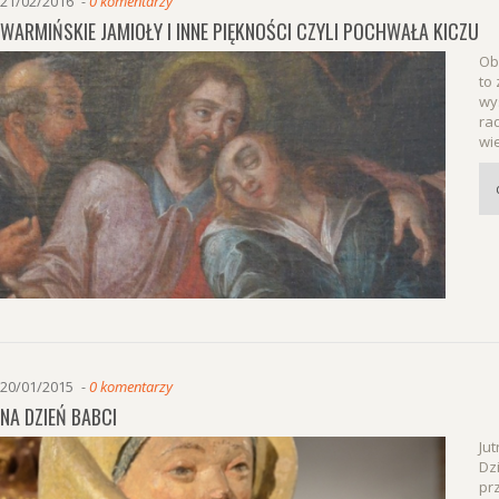
21/02/2016
0 komentarzy
WARMIŃSKIE JAMIOŁY I INNE PIĘKNOŚCI CZYLI POCHWAŁA KICZU
Ob
to
wy
ra
wi
20/01/2015
0 komentarzy
NA DZIEŃ BABCI
Ju
Dz
pr