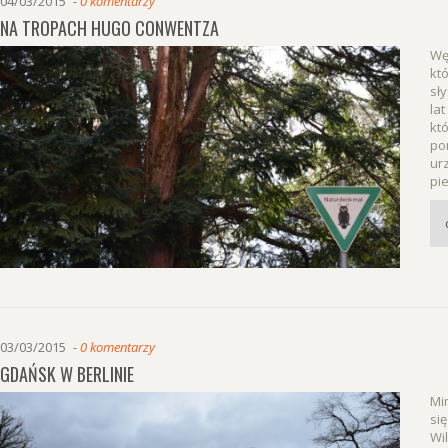
04/03/2015
0 komentarzy
NA TROPACH HUGO CONWENTZA
Wę
kt
sły
lat
kt
po
ur
pi
03/03/2015
0 komentarzy
GDAŃSK W BERLINIE
Mi
si
Wi