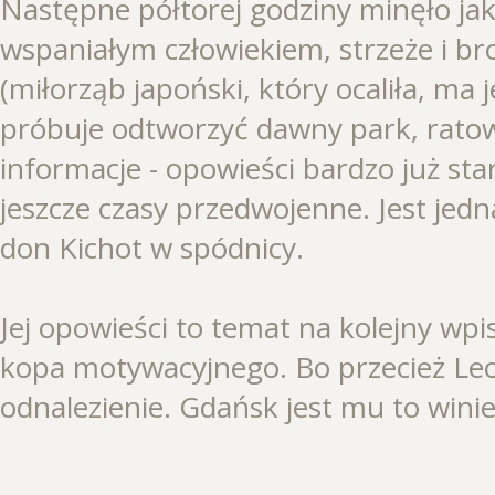
Następne półtorej godziny minęło jak z
wspaniałym człowiekiem, strzeże i br
(miłorząb japoński, który ocaliła, ma j
próbuje odtworzyć dawny park, rato
informacje - opowieści bardzo już sta
jeszcze czasy przedwojenne. Jest jed
don Kichot w spódnicy.
Jej opowieści to temat na kolejny wpi
kopa motywacyjnego. Bo przecież Leo
odnalezienie. Gdańsk jest mu to winie