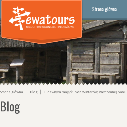
Strona główna
Strona główna
Blog
O dawnym majątku von Winterów, niezłomnej pani Bas
Blog