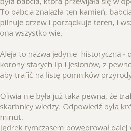
była babcia, która przewijała się w op
To babcia znalazła ten kamień, babcia
pilnuje drzew i porządkuje teren, i w
ona wszystko wie.
Aleja to nazwa jedynie historyczna - d
korony starych lip i jesionów, z pewn
aby trafić na listę pomników przyrody
Oliwia nie była już taka pewna, że tra
skarbnicy wiedzy. Odpowiedź była krót
minut.
Jędrek tymczasem powędrował dalej w